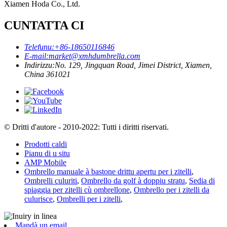
Xiamen Hoda Co., Ltd.
CUNTATTA CI
Telefunu:
+86-18650116846
E-mail:
market@xmhdumbrella.com
Indirizzu:
No. 129, Jingquan Road, Jimei District, Xiamen,
China 361021
© Dritti d'autore - 2010-2022: Tutti i diritti riservati.
Prodotti caldi
Pianu di u situ
AMP Mobile
Ombrello manuale à bastone drittu apertu per i zitelli
,
Ombrelli culuriti
,
Ombrello da golf à doppiu stratu
,
Sedia di
spiaggia per zitelli cù ombrellone
,
Ombrello per i zitelli da
culurisce
,
Ombrelli per i zitelli
,
Mandà un email