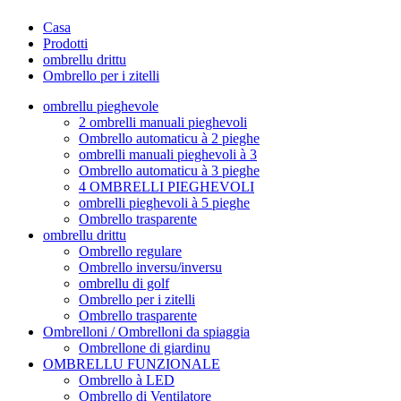
Casa
Prodotti
ombrellu drittu
Ombrello per i zitelli
ombrellu pieghevole
2 ombrelli manuali pieghevoli
Ombrello automaticu à 2 pieghe
ombrelli manuali pieghevoli à 3
Ombrello automaticu à 3 pieghe
4 OMBRELLI PIEGHEVOLI
ombrelli pieghevoli à 5 pieghe
Ombrello trasparente
ombrellu drittu
Ombrello regulare
Ombrello inversu/inversu
ombrellu di golf
Ombrello per i zitelli
Ombrello trasparente
Ombrelloni / Ombrelloni da spiaggia
Ombrellone di giardinu
OMBRELLU FUNZIONALE
Ombrello à LED
Ombrello di Ventilatore