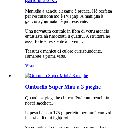
ganciu trè F...
Maniglia à ganciu elegante è pratica. Hè perfetta
per l'escursionismo è i viaghji. A maniglia à
ganciu aghjurnata hè più resistente.
Una nervatura centrale in fibra di vetru aranciu
entusiasta hà rinforzatu u quadru. A struttura hè
assai forte è resistente à u ventu.
Tessutu è manicu di culore currispundente,
l'amarete à prima vista.
Vista
Ombrello Super Mini à 3 pieghe
Quandu si piega hè chjucu. Pudemu mettelu in i
nostri sacchetti.
U pesu hè solu 175 g, perfettu per purtà cun voi
in a vita di tutti i ghjorni.
Sè vo vulete fà un ombrellu per a prumuzione,