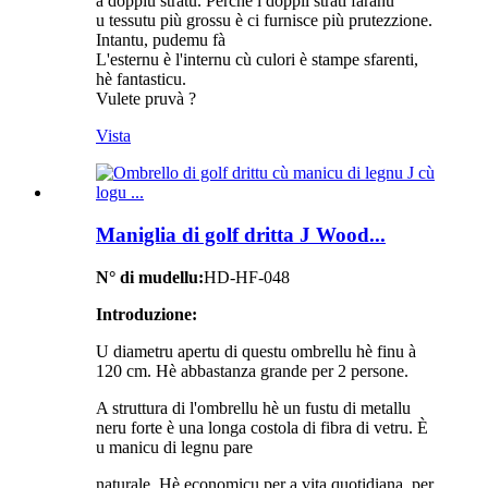
à doppiu stratu. Perchè i doppii strati faranu
u tessutu più grossu è ci furnisce più prutezzione.
Intantu, pudemu fà
L'esternu è l'internu cù culori è stampe sfarenti,
hè fantasticu.
Vulete pruvà ?
Vista
Maniglia di golf dritta J Wood...
N° di mudellu:
HD-HF-048
Introduzione:
U diametru apertu di questu ombrellu hè finu à
120 cm. Hè abbastanza grande per 2 persone.
A struttura di l'ombrellu hè un fustu di metallu
neru forte è una longa costola di fibra di vetru. È
u manicu di legnu pare
naturale. Hè economicu per a vita quotidiana, per