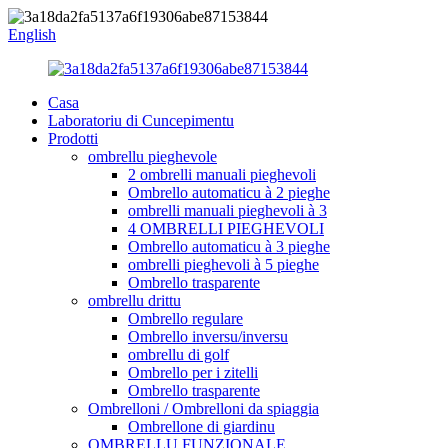
English
Casa
Laboratoriu di Cuncepimentu
Prodotti
ombrellu pieghevole
2 ombrelli manuali pieghevoli
Ombrello automaticu à 2 pieghe
ombrelli manuali pieghevoli à 3
4 OMBRELLI PIEGHEVOLI
Ombrello automaticu à 3 pieghe
ombrelli pieghevoli à 5 pieghe
Ombrello trasparente
ombrellu drittu
Ombrello regulare
Ombrello inversu/inversu
ombrellu di golf
Ombrello per i zitelli
Ombrello trasparente
Ombrelloni / Ombrelloni da spiaggia
Ombrellone di giardinu
OMBRELLU FUNZIONALE