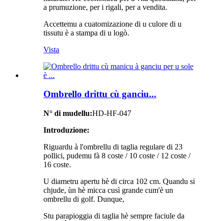
a prumuzione, per i rigali, per a vendita.
Accettemu a cuatomizazione di u culore di u
tissutu è a stampa di u logò.
Vista
Ombrello drittu cù ganciu...
N° di mudellu:
HD-HF-047
Introduzione:
Riguardu à l'ombrellu di taglia regulare di 23
pollici, pudemu fà 8 coste / 10 coste / 12 coste /
16 coste.
U diametru apertu hè di circa 102 cm. Quandu si
chjude, ùn hè micca cusì grande cum'è un
ombrellu di golf. Dunque,
Stu parapioggia di taglia hè sempre faciule da