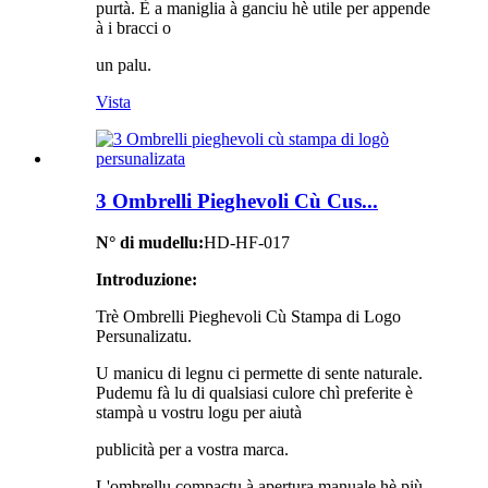
purtà. È a maniglia à ganciu hè utile per appende
à i bracci o
un palu.
Vista
3 Ombrelli Pieghevoli Cù Cus...
N° di mudellu:
HD-HF-017
Introduzione:
Trè Ombrelli Pieghevoli Cù Stampa di Logo
Persunalizatu.
U manicu di legnu ci permette di sente naturale.
Pudemu fà lu di qualsiasi culore chì preferite è
stampà u vostru logu per aiutà
publicità per a vostra marca.
L'ombrellu compactu à apertura manuale hè più