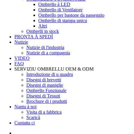
Ombrello à LED
Ombrello di Ventilatore
Ombrello per bastone da passeggio
Ombrello di stampa unicu
Altri
Ombrelli in stock
PRONTA À SPEDÌ
Nutizie
Nutizie di l'industria
Nutizie di a cumpagnia
VIDEO
FAQ
SERVIZIU OMBRELLU OEM & ODM
Introduzione di u quadru
Disegni di brevetti
Disegni di maniglie
Ombrello Funziunale
Disegni di Tessuti
Brochure di i prudutti
Nantu à noi
Visita di a fabbrica
Scaricà
Cuntatta ci