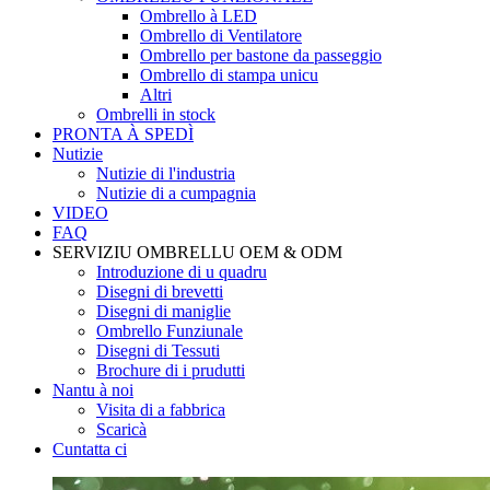
Ombrello à LED
Ombrello di Ventilatore
Ombrello per bastone da passeggio
Ombrello di stampa unicu
Altri
Ombrelli in stock
PRONTA À SPEDÌ
Nutizie
Nutizie di l'industria
Nutizie di a cumpagnia
VIDEO
FAQ
SERVIZIU OMBRELLU OEM & ODM
Introduzione di u quadru
Disegni di brevetti
Disegni di maniglie
Ombrello Funziunale
Disegni di Tessuti
Brochure di i prudutti
Nantu à noi
Visita di a fabbrica
Scaricà
Cuntatta ci