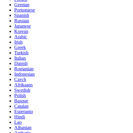
German
Portuguese
Spanish
Russian
Japanese
Korean
Arabic
Irish
Greek
Turkish
Italian
Danish
Romanian
Indonesian
Czech
Afrikaans
Swedish
Polish
Basque
Catalan
Esperanto
Hindi
Lao
Albanian
Amharic