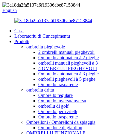
English
Casa
Laboratoriu di Cuncepimentu
Prodotti
ombrellu pieghevole
2 ombrelli manuali pieghevoli
Ombrello automaticu à 2 pieghe
ombrelli manuali pieghevoli à 3
4 OMBRELLI PIEGHEVOLI
Ombrello automaticu à 3 pieghe
ombrelli pieghevoli à 5 pieghe
Ombrello trasparente
ombrellu drittu
Ombrello regulare
Ombrello inversu/inversu
ombrellu di golf
Ombrello per i zitelli
Ombrello trasparente
Ombrelloni / Ombrelloni da spiaggia
Ombrellone di giardinu
OMBRELLU FUNZIONALE