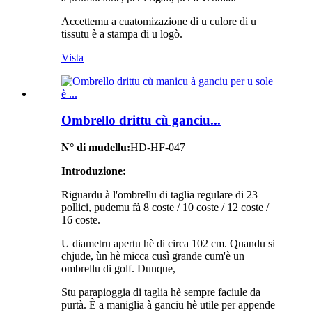
Accettemu a cuatomizazione di u culore di u
tissutu è a stampa di u logò.
Vista
Ombrello drittu cù ganciu...
N° di mudellu:
HD-HF-047
Introduzione:
Riguardu à l'ombrellu di taglia regulare di 23
pollici, pudemu fà 8 coste / 10 coste / 12 coste /
16 coste.
U diametru apertu hè di circa 102 cm. Quandu si
chjude, ùn hè micca cusì grande cum'è un
ombrellu di golf. Dunque,
Stu parapioggia di taglia hè sempre faciule da
purtà. È a maniglia à ganciu hè utile per appende