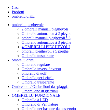
Casa
Prodotti
ombrellu drittu
ombrellu pieghevole
2 ombrelli manuali pieghevoli
Ombrello automaticu à 2 pieghe
ombrelli manuali pieghevoli à 3
Ombrello automaticu à 3 pieghe
4 OMBRELLI PIEGHEVOLI
ombrelli pieghevoli à 5 pieghe
Ombrello trasparente
ombrellu drittu
Ombrello regulare
Ombrello inversu/inversu
ombrellu di golf
Ombrello per i zitelli
Ombrello trasparente
Ombrelloni / Ombrelloni da spiaggia
Ombrellone di giardinu
OMBRELLU FUNZIONALE
Ombrello à LED
Ombrello di Ventilatore
Ombrello per bastone da passeggio