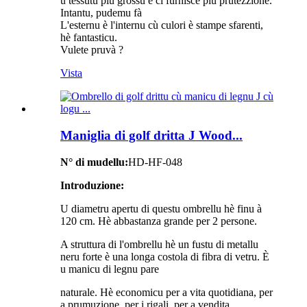
u tessutu più grossu è ci furnisce più prutezzione.
Intantu, pudemu fà
L'esternu è l'internu cù culori è stampe sfarenti,
hè fantasticu.
Vulete pruvà ?
Vista
Maniglia di golf dritta J Wood...
N° di mudellu:
HD-HF-048
Introduzione:
U diametru apertu di questu ombrellu hè finu à
120 cm. Hè abbastanza grande per 2 persone.
A struttura di l'ombrellu hè un fustu di metallu
neru forte è una longa costola di fibra di vetru. È
u manicu di legnu pare
naturale. Hè economicu per a vita quotidiana, per
a prumuzione, per i rigali, per a vendita.