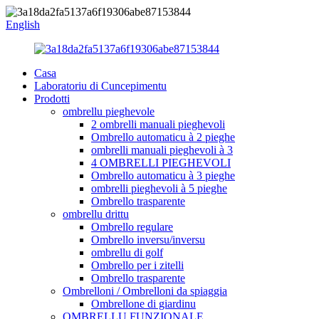
English
Casa
Laboratoriu di Cuncepimentu
Prodotti
ombrellu pieghevole
2 ombrelli manuali pieghevoli
Ombrello automaticu à 2 pieghe
ombrelli manuali pieghevoli à 3
4 OMBRELLI PIEGHEVOLI
Ombrello automaticu à 3 pieghe
ombrelli pieghevoli à 5 pieghe
Ombrello trasparente
ombrellu drittu
Ombrello regulare
Ombrello inversu/inversu
ombrellu di golf
Ombrello per i zitelli
Ombrello trasparente
Ombrelloni / Ombrelloni da spiaggia
Ombrellone di giardinu
OMBRELLU FUNZIONALE