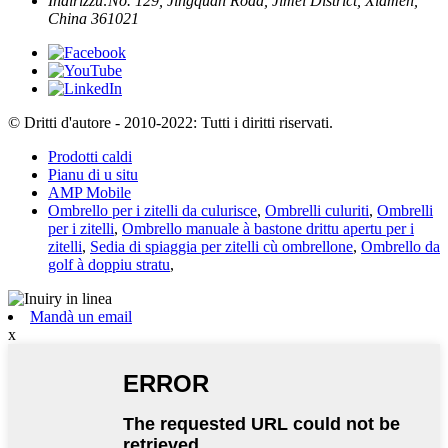
Indirizzu:
No. 129, Jingquan Road, Jimei District, Xiamen,
China 361021
© Dritti d'autore - 2010-2022: Tutti i diritti riservati.
Prodotti caldi
Pianu di u situ
AMP Mobile
Ombrello per i zitelli da culurisce
,
Ombrelli culuriti
,
Ombrelli
per i zitelli
,
Ombrello manuale à bastone drittu apertu per i
zitelli
,
Sedia di spiaggia per zitelli cù ombrellone
,
Ombrello da
golf à doppiu stratu
,
Mandà un email
x