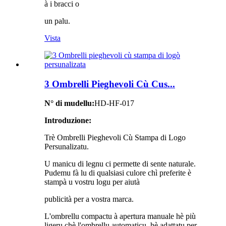
à i bracci o
un palu.
Vista
3 Ombrelli Pieghevoli Cù Cus...
N° di mudellu:
HD-HF-017
Introduzione:
Trè Ombrelli Pieghevoli Cù Stampa di Logo
Persunalizatu.
U manicu di legnu ci permette di sente naturale.
Pudemu fà lu di qualsiasi culore chì preferite è
stampà u vostru logu per aiutà
publicità per a vostra marca.
L'ombrellu compactu à apertura manuale hè più
ligeru chè l'ombrellu automaticu, hè adattatu per