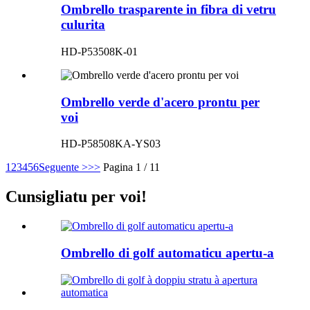
Ombrello trasparente in fibra di vetru
culurita
HD-P53508K-01
Ombrello verde d'acero prontu per
voi
HD-P58508KA-YS03
1
2
3
4
5
6
Seguente >
>>
Pagina 1 / 11
Cunsigliatu per voi!
Ombrello di golf automaticu apertu-a