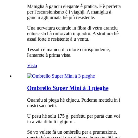
Maniglia à ganciu elegante è pratica. Hè perfetta
per l'escursionismo è i viaghji. A maniglia à
ganciu aghjurnata hè più resistente.
Una nervatura centrale in fibra di vetru aranciu
entusiasta hà rinforzatu u quadru. A struttura hè
assai forte è resistente à u ventu.
Tessutu è manicu di culore currispundente,
l'amarete à prima vista.
Vista
Ombrello Super Mini à 3 pieghe
Quandu si piega hè chjucu. Pudemu mettelu in i
nostri sacchetti.
U pesu hè solu 175 g, perfettu per purtà cun voi
in a vita di tutti i ghjorni.
Sè vo vulete fà un ombrellu per a prumuzione,
questu hè una scelta assai bona, bona qualità ma