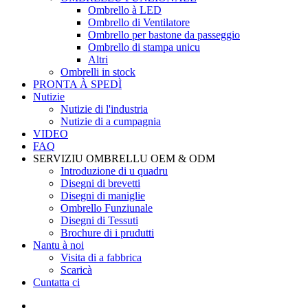
Ombrello à LED
Ombrello di Ventilatore
Ombrello per bastone da passeggio
Ombrello di stampa unicu
Altri
Ombrelli in stock
PRONTA À SPEDÌ
Nutizie
Nutizie di l'industria
Nutizie di a cumpagnia
VIDEO
FAQ
SERVIZIU OMBRELLU OEM & ODM
Introduzione di u quadru
Disegni di brevetti
Disegni di maniglie
Ombrello Funziunale
Disegni di Tessuti
Brochure di i prudutti
Nantu à noi
Visita di a fabbrica
Scaricà
Cuntatta ci