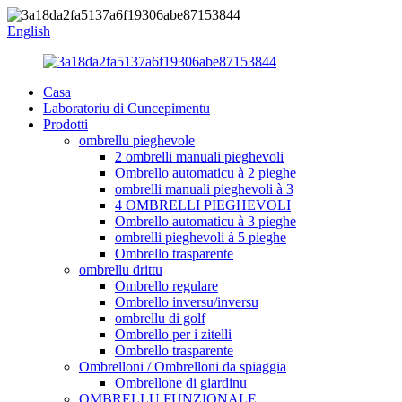
English
Casa
Laboratoriu di Cuncepimentu
Prodotti
ombrellu pieghevole
2 ombrelli manuali pieghevoli
Ombrello automaticu à 2 pieghe
ombrelli manuali pieghevoli à 3
4 OMBRELLI PIEGHEVOLI
Ombrello automaticu à 3 pieghe
ombrelli pieghevoli à 5 pieghe
Ombrello trasparente
ombrellu drittu
Ombrello regulare
Ombrello inversu/inversu
ombrellu di golf
Ombrello per i zitelli
Ombrello trasparente
Ombrelloni / Ombrelloni da spiaggia
Ombrellone di giardinu
OMBRELLU FUNZIONALE