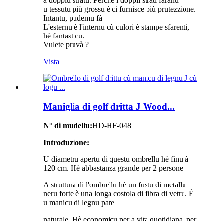
à doppiu stratu. Perchè i doppii strati faranu
u tessutu più grossu è ci furnisce più prutezzione.
Intantu, pudemu fà
L'esternu è l'internu cù culori è stampe sfarenti,
hè fantasticu.
Vulete pruvà ?
Vista
Maniglia di golf dritta J Wood...
N° di mudellu:
HD-HF-048
Introduzione:
U diametru apertu di questu ombrellu hè finu à
120 cm. Hè abbastanza grande per 2 persone.
A struttura di l'ombrellu hè un fustu di metallu
neru forte è una longa costola di fibra di vetru. È
u manicu di legnu pare
naturale. Hè economicu per a vita quotidiana, per