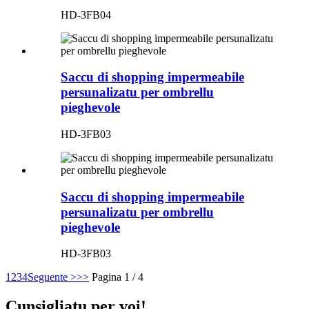
HD-3FB04
Saccu di shopping impermeabile
persunalizatu per ombrellu
pieghevole
HD-3FB03
Saccu di shopping impermeabile
persunalizatu per ombrellu
pieghevole
HD-3FB03
1
2
3
4
Seguente >
>>
Pagina 1 / 4
Cunsigliatu per voi!