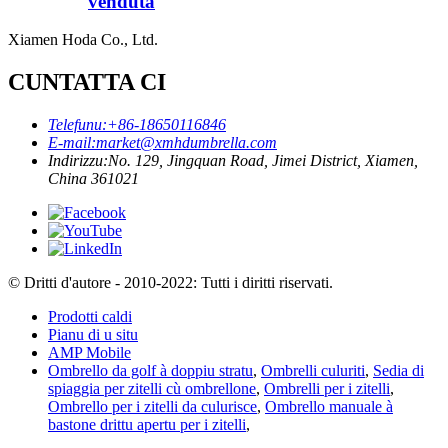
venduta
Xiamen Hoda Co., Ltd.
CUNTATTA CI
Telefunu:
+86-18650116846
E-mail:
market@xmhdumbrella.com
Indirizzu:
No. 129, Jingquan Road, Jimei District, Xiamen,
China 361021
© Dritti d'autore - 2010-2022: Tutti i diritti riservati.
Prodotti caldi
Pianu di u situ
AMP Mobile
Ombrello da golf à doppiu stratu
,
Ombrelli culuriti
,
Sedia di
spiaggia per zitelli cù ombrellone
,
Ombrelli per i zitelli
,
Ombrello per i zitelli da culurisce
,
Ombrello manuale à
bastone drittu apertu per i zitelli
,