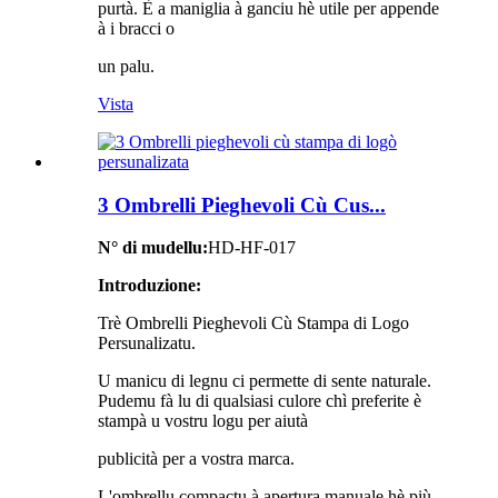
purtà. È a maniglia à ganciu hè utile per appende
à i bracci o
un palu.
Vista
3 Ombrelli Pieghevoli Cù Cus...
N° di mudellu:
HD-HF-017
Introduzione:
Trè Ombrelli Pieghevoli Cù Stampa di Logo
Persunalizatu.
U manicu di legnu ci permette di sente naturale.
Pudemu fà lu di qualsiasi culore chì preferite è
stampà u vostru logu per aiutà
publicità per a vostra marca.
L'ombrellu compactu à apertura manuale hè più