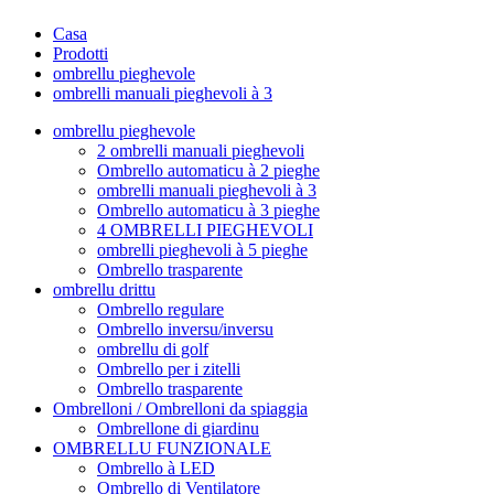
Casa
Prodotti
ombrellu pieghevole
ombrelli manuali pieghevoli à 3
ombrellu pieghevole
2 ombrelli manuali pieghevoli
Ombrello automaticu à 2 pieghe
ombrelli manuali pieghevoli à 3
Ombrello automaticu à 3 pieghe
4 OMBRELLI PIEGHEVOLI
ombrelli pieghevoli à 5 pieghe
Ombrello trasparente
ombrellu drittu
Ombrello regulare
Ombrello inversu/inversu
ombrellu di golf
Ombrello per i zitelli
Ombrello trasparente
Ombrelloni / Ombrelloni da spiaggia
Ombrellone di giardinu
OMBRELLU FUNZIONALE
Ombrello à LED
Ombrello di Ventilatore