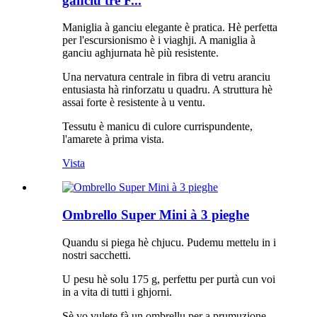
ganciu trè F...
Maniglia à ganciu elegante è pratica. Hè perfetta
per l'escursionismo è i viaghji. A maniglia à
ganciu aghjurnata hè più resistente.
Una nervatura centrale in fibra di vetru aranciu
entusiasta hà rinforzatu u quadru. A struttura hè
assai forte è resistente à u ventu.
Tessutu è manicu di culore currispundente,
l'amarete à prima vista.
Vista
Ombrello Super Mini à 3 pieghe
Quandu si piega hè chjucu. Pudemu mettelu in i
nostri sacchetti.
U pesu hè solu 175 g, perfettu per purtà cun voi
in a vita di tutti i ghjorni.
Sè vo vulete fà un ombrellu per a prumuzione,