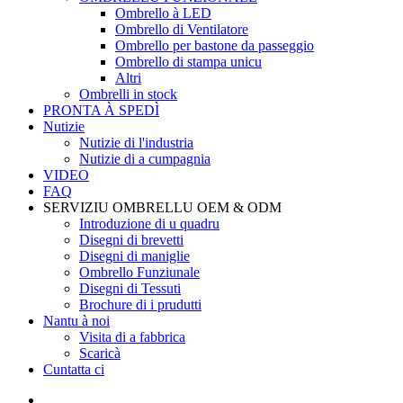
Ombrello à LED
Ombrello di Ventilatore
Ombrello per bastone da passeggio
Ombrello di stampa unicu
Altri
Ombrelli in stock
PRONTA À SPEDÌ
Nutizie
Nutizie di l'industria
Nutizie di a cumpagnia
VIDEO
FAQ
SERVIZIU OMBRELLU OEM & ODM
Introduzione di u quadru
Disegni di brevetti
Disegni di maniglie
Ombrello Funziunale
Disegni di Tessuti
Brochure di i prudutti
Nantu à noi
Visita di a fabbrica
Scaricà
Cuntatta ci