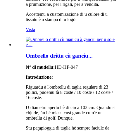
a prumuzione, per i rigali, per a vendita.
Accettemu a cuatomizazione di u culore di u
tissutu è a stampa di u logò.
Vista
Ombrello drittu cù ganciu...
N° di mudellu:
HD-HF-047
Introduzione:
Riguardu à l'ombrellu di taglia regulare di 23
pollici, pudemu fà 8 coste / 10 coste / 12 coste /
16 coste.
U diametru apertu hè di circa 102 cm. Quandu si
chjude, ùn hè micca cusì grande cum'è un
ombrellu di golf. Dunque,
Stu parapioggia di taglia hè sempre faciule da