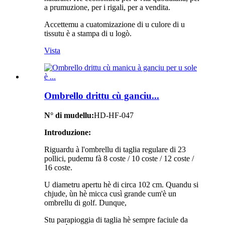
a prumuzione, per i rigali, per a vendita.
Accettemu a cuatomizazione di u culore di u
tissutu è a stampa di u logò.
Vista
Ombrello drittu cù ganciu...
N° di mudellu:
HD-HF-047
Introduzione:
Riguardu à l'ombrellu di taglia regulare di 23
pollici, pudemu fà 8 coste / 10 coste / 12 coste /
16 coste.
U diametru apertu hè di circa 102 cm. Quandu si
chjude, ùn hè micca cusì grande cum'è un
ombrellu di golf. Dunque,
Stu parapioggia di taglia hè sempre faciule da