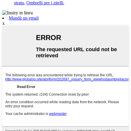
stratu
,
Ombrelli per i zitelli
,
Mandà un email
x