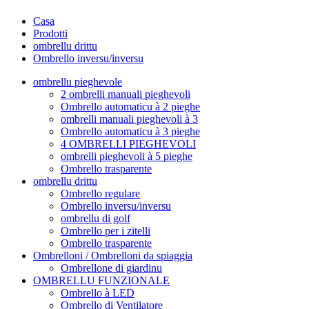
Casa
Prodotti
ombrellu drittu
Ombrello inversu/inversu
ombrellu pieghevole
2 ombrelli manuali pieghevoli
Ombrello automaticu à 2 pieghe
ombrelli manuali pieghevoli à 3
Ombrello automaticu à 3 pieghe
4 OMBRELLI PIEGHEVOLI
ombrelli pieghevoli à 5 pieghe
Ombrello trasparente
ombrellu drittu
Ombrello regulare
Ombrello inversu/inversu
ombrellu di golf
Ombrello per i zitelli
Ombrello trasparente
Ombrelloni / Ombrelloni da spiaggia
Ombrellone di giardinu
OMBRELLU FUNZIONALE
Ombrello à LED
Ombrello di Ventilatore