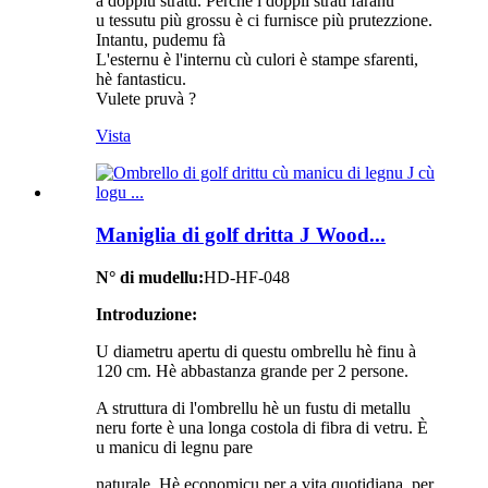
à doppiu stratu. Perchè i doppii strati faranu
u tessutu più grossu è ci furnisce più prutezzione.
Intantu, pudemu fà
L'esternu è l'internu cù culori è stampe sfarenti,
hè fantasticu.
Vulete pruvà ?
Vista
Maniglia di golf dritta J Wood...
N° di mudellu:
HD-HF-048
Introduzione:
U diametru apertu di questu ombrellu hè finu à
120 cm. Hè abbastanza grande per 2 persone.
A struttura di l'ombrellu hè un fustu di metallu
neru forte è una longa costola di fibra di vetru. È
u manicu di legnu pare
naturale. Hè economicu per a vita quotidiana, per