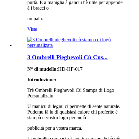
purtà. È a maniglia à ganciu hè utile per appende
à i bracci o
un palu.
Vista
3 Ombrelli Pieghevoli Cù Cus...
N° di mudellu:
HD-HF-017
Introduzione:
Trè Ombrelli Pieghevoli Cù Stampa di Logo
Persunalizatu.
U manicu di legnu ci permette di sente naturale.
Pudemu fà lu di qualsiasi culore chì preferite è
stampà u vostru logu per aiutà
publicità per a vostra marca.
L'ombrellu compactu à apertura manuale hè più