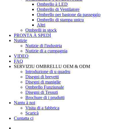
Ombrello à LED
Ombrello di Ventilatore
Ombrello per bastone da passeggio
Ombrello di stampa unicu
Altri
Ombrelli in stock
PRONTA À SPEDÌ
Nutizie
Nutizie di l'industria
Nutizie di a cumpagnia
VIDEO
FAQ
SERVIZIU OMBRELLU OEM & ODM
Introduzione di u quadru
Disegni di brevetti
Disegni di maniglie
Ombrello Funziunale
Disegni di Tessuti
Brochure di i prudutti
Nantu à noi
Visita di a fabbrica
Scaricà
Cuntatta ci