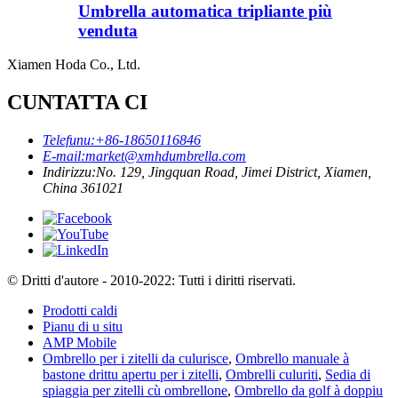
Umbrella automatica tripliante più
venduta
Xiamen Hoda Co., Ltd.
CUNTATTA CI
Telefunu:
+86-18650116846
E-mail:
market@xmhdumbrella.com
Indirizzu:
No. 129, Jingquan Road, Jimei District, Xiamen,
China 361021
© Dritti d'autore - 2010-2022: Tutti i diritti riservati.
Prodotti caldi
Pianu di u situ
AMP Mobile
Ombrello per i zitelli da culurisce
,
Ombrello manuale à
bastone drittu apertu per i zitelli
,
Ombrelli culuriti
,
Sedia di
spiaggia per zitelli cù ombrellone
,
Ombrello da golf à doppiu