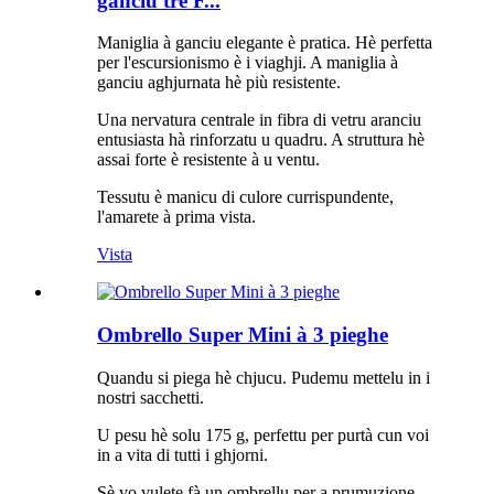
ganciu trè F...
Maniglia à ganciu elegante è pratica. Hè perfetta
per l'escursionismo è i viaghji. A maniglia à
ganciu aghjurnata hè più resistente.
Una nervatura centrale in fibra di vetru aranciu
entusiasta hà rinforzatu u quadru. A struttura hè
assai forte è resistente à u ventu.
Tessutu è manicu di culore currispundente,
l'amarete à prima vista.
Vista
Ombrello Super Mini à 3 pieghe
Quandu si piega hè chjucu. Pudemu mettelu in i
nostri sacchetti.
U pesu hè solu 175 g, perfettu per purtà cun voi
in a vita di tutti i ghjorni.
Sè vo vulete fà un ombrellu per a prumuzione,