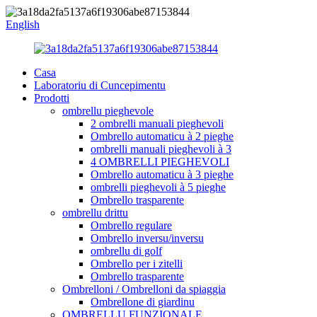
English
Casa
Laboratoriu di Cuncepimentu
Prodotti
ombrellu pieghevole
2 ombrelli manuali pieghevoli
Ombrello automaticu à 2 pieghe
ombrelli manuali pieghevoli à 3
4 OMBRELLI PIEGHEVOLI
Ombrello automaticu à 3 pieghe
ombrelli pieghevoli à 5 pieghe
Ombrello trasparente
ombrellu drittu
Ombrello regulare
Ombrello inversu/inversu
ombrellu di golf
Ombrello per i zitelli
Ombrello trasparente
Ombrelloni / Ombrelloni da spiaggia
Ombrellone di giardinu
OMBRELLU FUNZIONALE