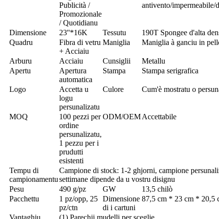
Publicità /
antivento/impermeabile/
Promozionale
/ Quotidianu
Dimensione
23''*16K
Tessutu
190T Spongee d'alta den
Quadru
Fibra di vetru
Maniglia
Maniglia à ganciu in pel
+ Acciaiu
Arburu
Acciaiu
Cunsiglii
Metallu
Apertu
Apertura
Stampa
Stampa serigrafica
automatica
Logo
Accetta u
Culore
Cum'è mostratu o persun
logu
persunalizatu
MOQ
100 pezzi per
ODM/OEM
Accettabile
ordine
persunalizatu,
1 pezzu per i
prudutti
esistenti
Tempu di
Campione di stock: 1-2 ghjorni, campione persunali
campionamentu
settimane dipende da u vostru disignu
Pesu
490 g/pz
GW
13,5 chilò
Pacchettu
1 pz/opp, 25
Dimensione
87,5 cm * 23 cm * 20,5
pz/ctn
di i cartuni
Vantaghju
(1) Parechji mudelli per sceglie