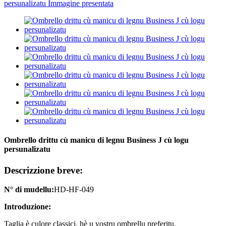
Ombrello drittu cù manicu di legnu Business J cù logu
persunalizatu
Descrizzione breve:
N° di mudellu:
HD-HF-049
Introduzione:
Taglia è culore classici, hè u vostru ombrellu preferitu.