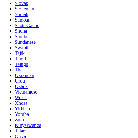
Slovak
Slovenian
Somali
Samoan
Scots Gaelic
Shona
Sindhi
Sundanese
Swahili
Tajik
Tamil
Telugu
Thai
Ukrainian
Urdu
Uzbek
Vietnamese
Welsh
Xhosa
Yiddish
Yoruba
Zulu
Kinyarwanda
Tatar
Oriya