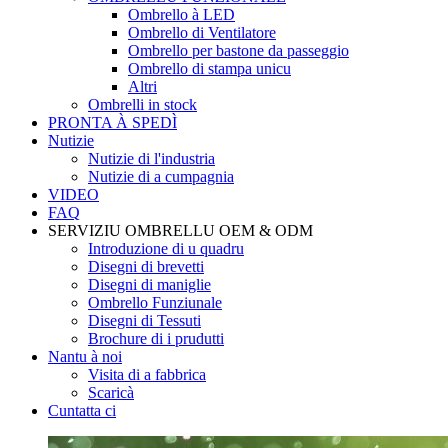
Ombrello à LED
Ombrello di Ventilatore
Ombrello per bastone da passeggio
Ombrello di stampa unicu
Altri
Ombrelli in stock
PRONTA À SPEDÌ
Nutizie
Nutizie di l'industria
Nutizie di a cumpagnia
VIDEO
FAQ
SERVIZIU OMBRELLU OEM & ODM
Introduzione di u quadru
Disegni di brevetti
Disegni di maniglie
Ombrello Funziunale
Disegni di Tessuti
Brochure di i prudutti
Nantu à noi
Visita di a fabbrica
Scaricà
Cuntatta ci