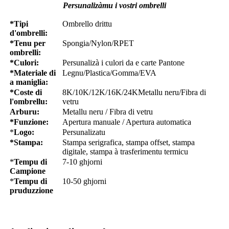
Persunalizàmu i vostri ombrelli
*Tipi
Ombrello drittu
d'ombrelli:
*Tenu per
Spongia/Nylon/RPET
ombrelli:
*Culori:
Persunalizà i culori da e carte Pantone
*Materiale di
Legnu/Plastica/Gomma/EVA
a maniglia:
*Coste di
8K/10K/12K/16K/24KMetallu neru/Fibra di
l'ombrellu:
vetru
Arburu:
Metallu neru / Fibra di vetru
*Funzione:
Apertura manuale / Apertura automatica
*
Logo:
Persunalizatu
*Stampa:
Stampa serigrafica, stampa offset, stampa
digitale, stampa à trasferimentu termicu
*
Tempu di
7-10 ghjorni
Campione
*
Tempu di
10-50 ghjorni
pruduzzione