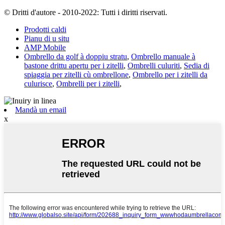
© Dritti d'autore - 2010-2022: Tutti i diritti riservati.
Prodotti caldi
Pianu di u situ
AMP Mobile
Ombrello da golf à doppiu stratu
,
Ombrello manuale à
bastone drittu apertu per i zitelli
,
Ombrelli culuriti
,
Sedia di
spiaggia per zitelli cù ombrellone
,
Ombrello per i zitelli da
culurisce
,
Ombrelli per i zitelli
,
Mandà un email
x