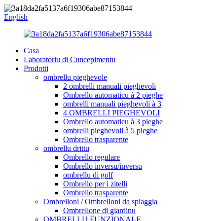
English
Casa
Laboratoriu di Cuncepimentu
Prodotti
ombrellu pieghevole
2 ombrelli manuali pieghevoli
Ombrello automaticu à 2 pieghe
ombrelli manuali pieghevoli à 3
4 OMBRELLI PIEGHEVOLI
Ombrello automaticu à 3 pieghe
ombrelli pieghevoli à 5 pieghe
Ombrello trasparente
ombrellu drittu
Ombrello regulare
Ombrello inversu/inversu
ombrellu di golf
Ombrello per i zitelli
Ombrello trasparente
Ombrelloni / Ombrelloni da spiaggia
Ombrellone di giardinu
OMBRELLU FUNZIONALE