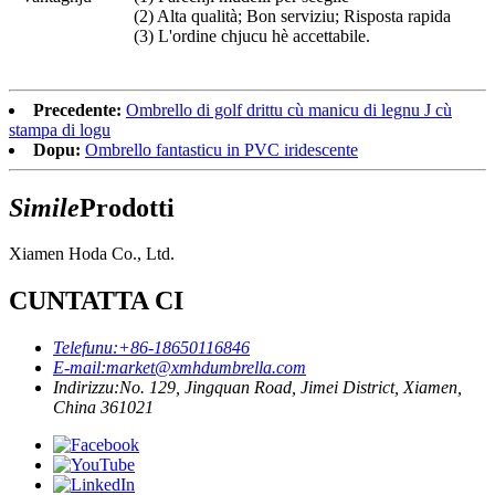
(2) Alta qualità; Bon serviziu; Risposta rapida
(3) L'ordine chjucu hè accettabile.
Precedente:
Ombrello di golf drittu cù manicu di legnu J cù
stampa di logu
Dopu:
Ombrello fantasticu in PVC iridescente
Simile
Prodotti
Xiamen Hoda Co., Ltd.
CUNTATTA CI
Telefunu:
+86-18650116846
E-mail:
market@xmhdumbrella.com
Indirizzu:
No. 129, Jingquan Road, Jimei District, Xiamen,
China 361021