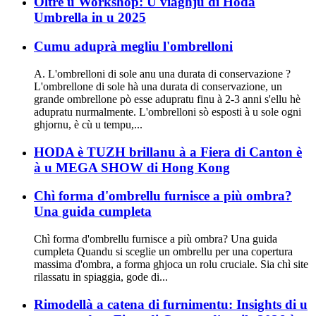
Oltre u Workshop: U viaghju di Hoda
Umbrella in u 2025
Cumu aduprà megliu l'ombrelloni
A. L'ombrelloni di sole anu una durata di conservazione ?
L'ombrellone di sole hà una durata di conservazione, un
grande ombrellone pò esse adupratu finu à 2-3 anni s'ellu hè
adupratu nurmalmente. L'ombrelloni sò esposti à u sole ogni
ghjornu, è cù u tempu,...
HODA è TUZH brillanu à a Fiera di Canton è
à u MEGA SHOW di Hong Kong
Chì forma d'ombrellu furnisce a più ombra?
Una guida cumpleta
Chì forma d'ombrellu furnisce a più ombra? Una guida
cumpleta Quandu si sceglie un ombrellu per una copertura
massima d'ombra, a forma ghjoca un rolu cruciale. Sia chì site
rilassatu in spiaggia, gode di...
Rimodellà a catena di furnimentu: Insights di u