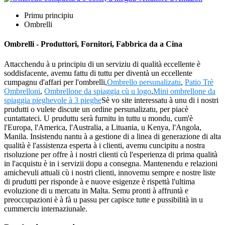
Primu principiu
Ombrelli
Ombrelli - Produttori, Fornitori, Fabbrica da a Cina
Attacchendu à u principiu di un serviziu di qualità eccellente è
soddisfacente, avemu fattu di tuttu per diventà un eccellente
cumpagnu d'affari per l'ombrelli,
Ombrello persunalizatu
,
Patio Trè
Ombrelloni
,
Ombrellone da spiaggia cù u logo
,
Mini ombrellone da
spiaggia pieghevole à 3 pieghe
Sè vo site interessatu à unu di i nostri
prudutti o vulete discute un ordine persunalizatu, per piacè
cuntattateci. U pruduttu serà furnitu in tuttu u mondu, cum'è
l'Europa, l'America, l'Australia, a Lituania, u Kenya, l'Angola,
Manila. Insistendu nantu à a gestione di a linea di generazione di alta
qualità è l'assistenza esperta à i clienti, avemu cuncipitu a nostra
risoluzione per offre à i nostri clienti cù l'esperienza di prima qualità
in l'acquistu è in i servizii dopu a consegna. Mantenendu e relazioni
amichevuli attuali cù i nostri clienti, innovemu sempre e nostre liste
di prudutti per risponde à e nuove esigenze è rispettà l'ultima
evoluzione di u mercatu in Malta. Semu pronti à affruntà e
preoccupazioni è à fà u passu per capisce tutte e pussibilità in u
cummerciu internaziunale.