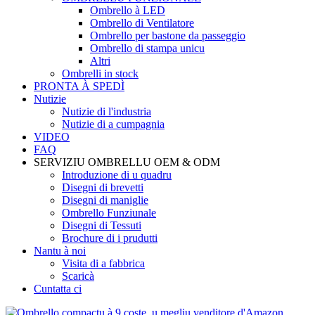
Ombrello à LED
Ombrello di Ventilatore
Ombrello per bastone da passeggio
Ombrello di stampa unicu
Altri
Ombrelli in stock
PRONTA À SPEDÌ
Nutizie
Nutizie di l'industria
Nutizie di a cumpagnia
VIDEO
FAQ
SERVIZIU OMBRELLU OEM & ODM
Introduzione di u quadru
Disegni di brevetti
Disegni di maniglie
Ombrello Funziunale
Disegni di Tessuti
Brochure di i prudutti
Nantu à noi
Visita di a fabbrica
Scaricà
Cuntatta ci