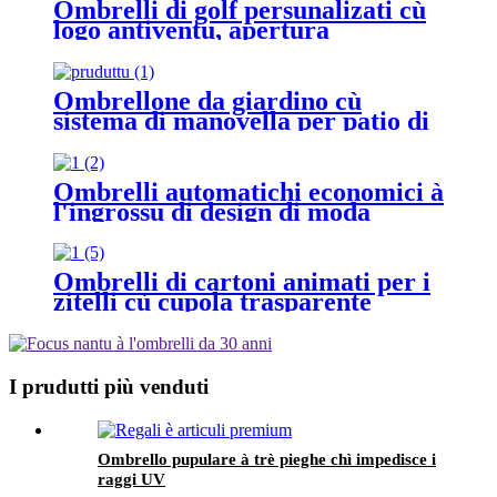
Ombrelli di golf persunalizati cù
logo antiventu, apertura
automatica, u megliu ombrello di
golf per u ventu
Ombrellone da giardino cù
sistema di manovella per patio di
9 piedi, stampa di logo
persunalizatu, parasole per
esterni, ombrelloni da patio per
Ombrelli automatichi economici à
esterni
l'ingrossu di design di moda
persunalizatu per Mini
Ombrelli di cartoni animati per i
zitelli cù cupola trasparente
persunalizata di alta qualità
persunalizata
I prudutti più venduti
Ombrello pupulare à trè pieghe chì impedisce i
raggi UV