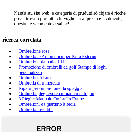
Nant'à stu situ web, e categurie di prudutti sò chjare è ricche,
possu truvà u pruduttu chì vogliu assai prestu è facilmente,
questu hè veramente assai bè!
ricerca correlata
Ombrellone rosa
Ombrellone Automaticu per Patio Esternu
Ombrelloni da patio Tiki
Promozione di ombrelli da golf Stampe di loghi
persunalizati
Ombrello cù Luce
Umbrella di u mercatu
Riparu per ombrellone da spiaggia
Ombrello pieghevole cù manicu di legnu
3 Pieghe Manuale Ombrello Frame
Ombrelloni da giardino à sedia
Ombrello invertitu