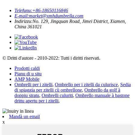
Telefunu:
+86-18650116846
E-mail:
market@xmhdumbrella.com
Indirizzu:
No. 129, Jingquan Road, Jimei District, Xiamen,
China 361021
© Dritti d'autore - 2010-2022: Tutti i diritti riservati.
Prodotti caldi
Pianu di u situ
AMP Mobile
Ombrelli per i zitelli
,
Ombrello per i zitelli da culurisce
,
Sedia
di spiaggia per zitelli cù ombrellone
,
Ombrello da golf à
doppiu stratu
,
Ombrelli culuriti
,
Ombrello manuale à bastone
drittu apertu per i zitelli
,
Mandà un email
x