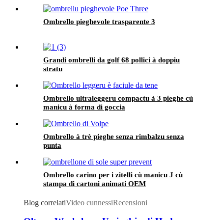
Ombrello pieghevole trasparente 3
Grandi ombrelli da golf 68 pollici à doppiu
stratu
Ombrello ultraleggeru compactu à 3 pieghe cù
manicu à forma di goccia
Ombrello à trè pieghe senza rimbalzu senza
punta
Ombrello carino per i zitelli cù manicu J cù
stampa di cartoni animati OEM
Blog correlati
Video cunnessi
Recensioni