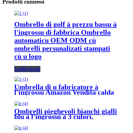
Prodotti cunnessi
Ombrello di golf à prezzu bassu à
l'ingrossu di fabbrica Ombrello
automaticu OEM ODM cù
ombrelli persunalizati stampati
cù u logo
Leghje di più
Umbrella di u fabricatore à
l'ingrossu Amazon Vendita calda
3 Trè ombrelli pieghevoli Doppiu
baldacchinu antivento Ombrello
persunalizatu automaticu
Ombrelli pieghevoli bianchi gialli
blu à l'ingrossu à 3 culori,
ombrelli pieghevoli portatili à 3
culori, manuale cù logu