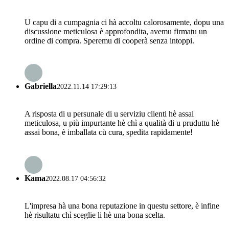
U capu di a cumpagnia ci hà accoltu calorosamente, dopu una
discussione meticulosa è approfondita, avemu firmatu un
ordine di compra. Speremu di cooperà senza intoppi.
Gabriella
2022.11.14 17:29:13
A risposta di u persunale di u serviziu clienti hè assai
meticulosa, u più impurtante hè chì a qualità di u pruduttu hè
assai bona, è imballata cù cura, spedita rapidamente!
Kama
2022.08.17 04:56:32
L'impresa hà una bona reputazione in questu settore, è infine
hè risultatu chì sceglie li hè una bona scelta.