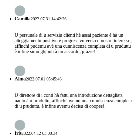
Camilla
2022.07.31 14:42:26
U persunale di u serviziu clienti hè assai paziente è hà un
atteggiamentu pusitivu è progressivu versu u nostru interessu,
affinchì pudemu avè una cunniscenza cumpleta di u pruduttu
è infine simu ghjunti à un accordu, grazie!
Alma
2022.07.01 05:45:46
U direttore di i conti hà fattu una introduzione dettagliata
nantu à u pruduttu, affinchì avemu una cunniscenza cumpleta
di u pruduttu, è infine avemu decisu di cooperà.
Iris
2022.04.12 03:00:34