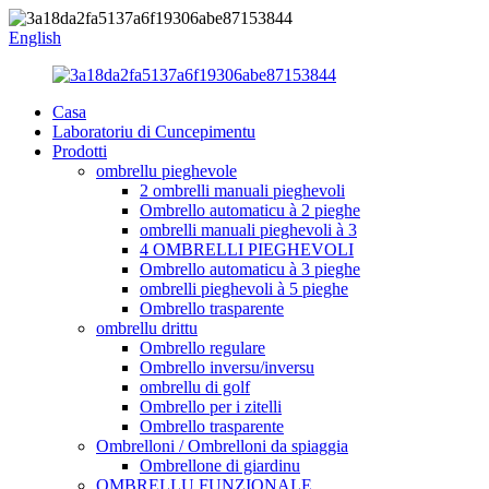
English
Casa
Laboratoriu di Cuncepimentu
Prodotti
ombrellu pieghevole
2 ombrelli manuali pieghevoli
Ombrello automaticu à 2 pieghe
ombrelli manuali pieghevoli à 3
4 OMBRELLI PIEGHEVOLI
Ombrello automaticu à 3 pieghe
ombrelli pieghevoli à 5 pieghe
Ombrello trasparente
ombrellu drittu
Ombrello regulare
Ombrello inversu/inversu
ombrellu di golf
Ombrello per i zitelli
Ombrello trasparente
Ombrelloni / Ombrelloni da spiaggia
Ombrellone di giardinu
OMBRELLU FUNZIONALE